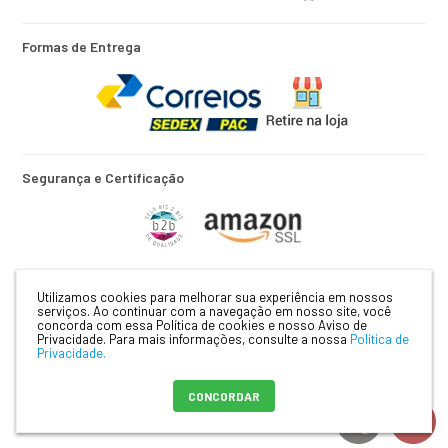
Formas de Entrega
Segurança e Certificação
Utilizamos cookies para melhorar sua experiência em nossos
Razão Social: XUA XUA PRODUTOS INFANTIS EIRELI | CNPJ:
serviços. Ao continuar com a navegação em nosso site, você
12.385.402.0001/30 | Rua: GUARANI, Nº 1878 | CEP: 16202-033 | Bairro:
concorda com essa Política de cookies e nosso Aviso de
JARDIM SÃO BRAZ | BIRIGUI - SP |
Mapa do site
Privacidade.
Para mais informações, consulte a nossa
Política de
Privacidade.
CONCORDAR
Crie sua loja virtual
com a melhor empresa de e-commerce do
Brasil.