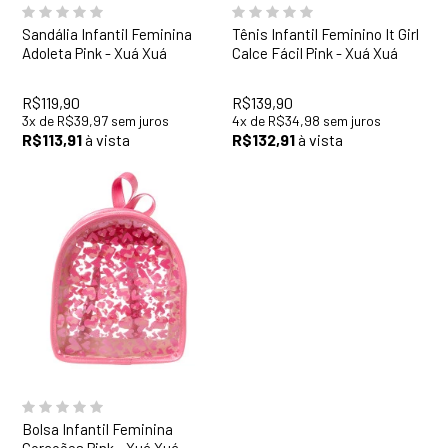
Sandália Infantil Feminina
Tênis Infantil Feminino It Girl
Adoleta Pink - Xuá Xuá
Calce Fácil Pink - Xuá Xuá
R$119,90
R$139,90
3
x
de
R$39,97
sem juros
4
x
de
R$34,98
sem juros
R$113,91
à vista
R$132,91
à vista
Bolsa Infantil Feminina
Corações Pink - Xuá Xuá