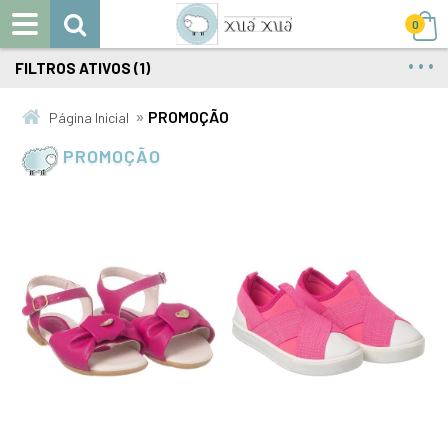
0
FILTROS ATIVOS (1)
»
PROMOÇÃO
Página Inicial
PROMOÇÃO
22
23
24
25
26
28
29
30
31
32
27
33