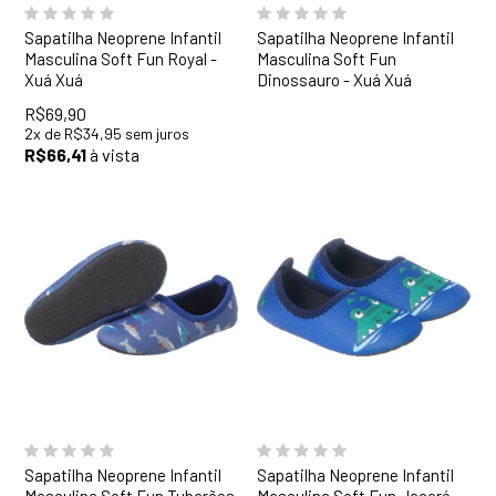
Sapatilha Neoprene Infantil
Sapatilha Neoprene Infantil
Masculina Soft Fun Royal -
Masculina Soft Fun
Xuá Xuá
Dinossauro - Xuá Xuá
R$69,90
2
x
de
R$34,95
sem juros
R$66,41
à vista
20
21
22
23
24
25
26
27
28
29
16
17
22
23
24
30
25
26
27
Sapatilha Neoprene Infantil
Sapatilha Neoprene Infantil
Masculina Soft Fun Tubarões
Masculina Soft Fun Jacaré