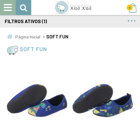
0
FILTROS ATIVOS (1)
»
SOFT FUN
Página Inicial
SOFT FUN
14
15
16
17
18
19
20
21
22
23
24
25
26
27
28
29
30
31
32
33