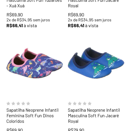
- Xuá Xuá
Royal
R$69,90
R$69,90
2
x
de
R$34,95
sem juros
2
x
de
R$34,95
sem juros
R$66,41
à vista
R$66,41
à vista
18
19
20
21
22
23
24
25
26
27
28
29
30
31
Sapatilha Neoprene Infantil
Sapatilha Neoprene Infantil
Feminina Soft Fun Dinos
Masculina Soft Fun Jacaré
Coloridos
Royal
R$69,90
R$79,90