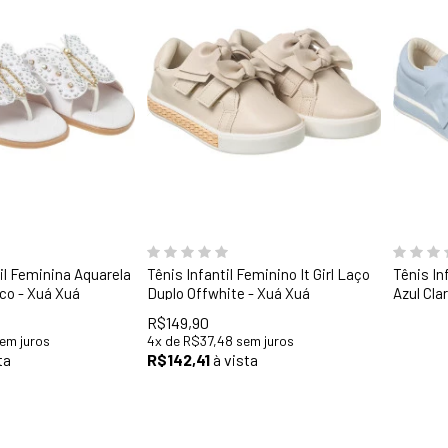
31
32
33
28
29
30
31
32
33
34
35
36
il Feminina Aquarela
Tênis Infantil Feminino It Girl Laço
Tênis In
co - Xuá Xuá
Duplo Offwhite - Xuá Xuá
Azul Cla
R$149,90
em juros
4
x
de
R$37,48
sem juros
ta
R$142,41
à vista