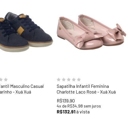
29
30
31
32
33
34
35
36
fantil Masculino Casual
Sapatilha Infantil Feminina
arinho - Xuá Xuá
Charlotte Laço Rosé - Xuá Xuá
R$139,90
4
x
de
R$34,98
sem juros
R$132,91
à vista