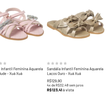
28
29
30
31
32
33
34
36
 Infantil Feminina Aquarela
Sandália Infantil Feminina Aquarela
Nude - Xuá Xuá
Laços Ouro - Xuá Xuá
R$129,90
4
x
de
R$32,48
sem juros
R$123,41
à vista