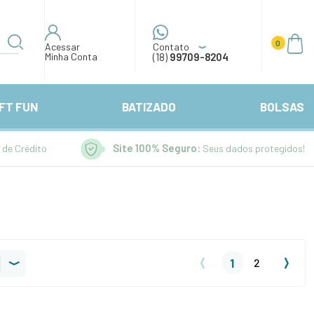
0
Acessar
Contato
Minha Conta
(18)
99709-8204
FT FUN
BATIZADO
BOLSAS
Site 100% Seguro:
 de Crédito
Seus dados protegidos!
1
2