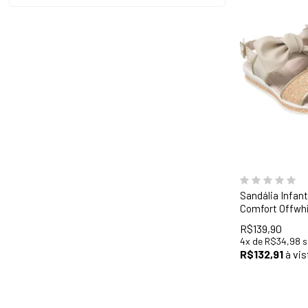
28
29
30
34
35
36
Sandália Infant
Comfort Offwhi
R$139,90
4
x
de
R$34,98
s
R$132,91
à vis