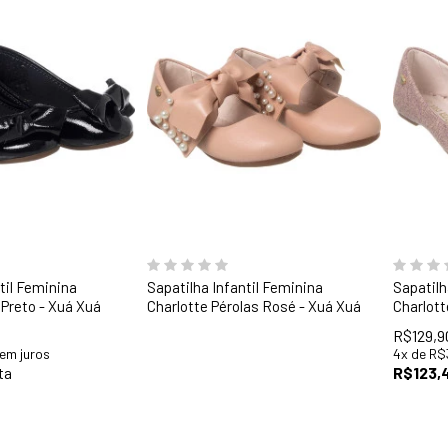
31
32
33
28
2
til Feminina
Sapatilha Infantil Feminina
Sapatilh
 Preto - Xuá Xuá
Charlotte Pérolas Rosé - Xuá Xuá
Charlott
R$129,9
em juros
4
x
de
R$
ta
R$123,4