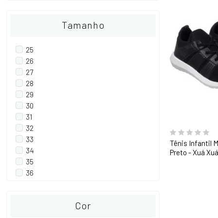
Tamanho
25
26
27
28
29
30
31
32
33
Tênis Infantil 
34
Preto - Xuá Xu
35
36
Cor