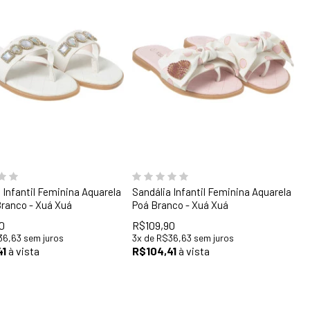
9
30
31
32
33
28
29
30
31
33
34
5
35
36
 Infantil Feminina Aquarela
Sandália Infantil Feminina Aquarela
Branco - Xuá Xuá
Poá Branco - Xuá Xuá
0
R$109,90
36,63
sem juros
3
x
de
R$36,63
sem juros
41
à vista
R$104,41
à vista