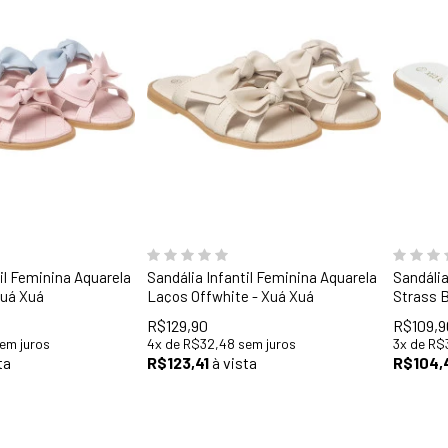
32
33
34
28
29
30
31
32
33
28
2
34
35
36
34
3
il Feminina Aquarela
Sandália Infantil Feminina Aquarela
Sandália
Xuá Xuá
Laços Offwhite - Xuá Xuá
Strass 
R$129,90
R$109,9
em juros
4
x
de
R$32,48
sem juros
3
x
de
R$
ta
R$123,41
à vista
R$104,