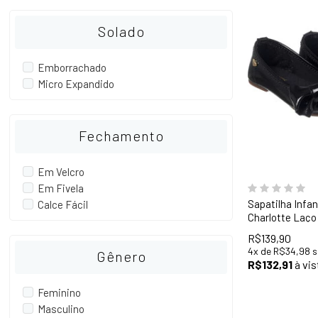
Solado
Emborrachado
Micro Expandido
28
29
30
Fechamento
34
35
36
Em Velcro
Em Fivela
Sapatilha Infan
Calce Fácil
Charlotte Laço
R$139,90
4
x
de
R$34,98
s
Gênero
R$132,91
à vis
Feminino
Masculino