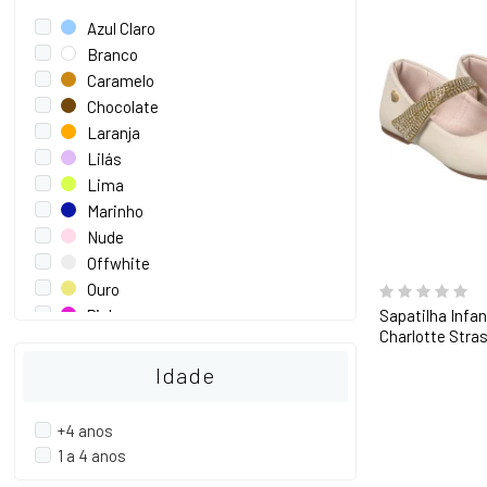
Azul Claro
Branco
Caramelo
Chocolate
Laranja
Lilás
Lima
Marinho
Nude
Offwhite
Ouro
Pink
Sapatilha Infan
Charlotte Stra
Prata
Preto
Idade
Rosa
Rosé
+4 anos
Vermelho
1 a 4 anos