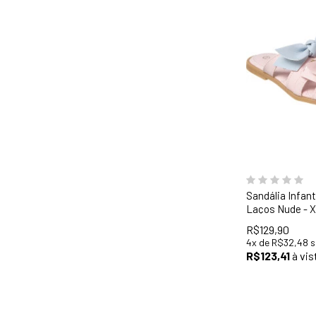
29
30
31
35
36
Sandália Infant
Laços Nude - 
R$129,90
4
x
de
R$32,48
s
R$123,41
à vis