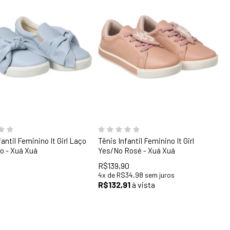
31
32
33
34
35
36
fantil Feminino It Girl Laço
Tênis Infantil Feminino It Girl
ro - Xuá Xuá
Yes/No Rosé - Xuá Xuá
R$139,90
4
x
de
R$34,98
sem juros
R$132,91
à vista