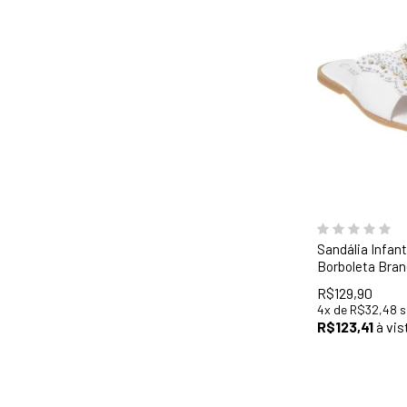
28
29
30
34
35
36
Sandália Infant
Borboleta Bran
R$129,90
4
x
de
R$32,48
s
R$123,41
à vis