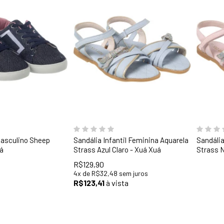
28
32
33
34
35
 Masculino Sheep
Sandália Infantil Feminina Aquarela
Sandália
á
Strass Azul Claro - Xuá Xuá
Strass 
R$129,90
4
x
de
R$32,48
sem juros
R$123,41
à vista