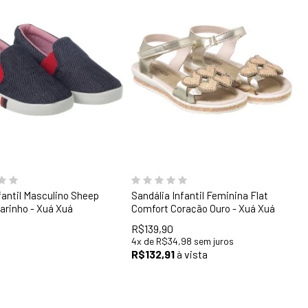
29
30
31
32
33
34
35
fantil Masculino Sheep
Sandália Infantil Feminina Flat
arinho - Xuá Xuá
Comfort Coração Ouro - Xuá Xuá
R$139,90
4
x
de
R$34,98
sem juros
R$132,91
à vista