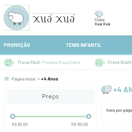
Clube
Xuá Xuá
PROMOÇÃO
TENIS INFANTIL
Troca Fácil:
Frete Gráti
Primeira Troca Grátis
»
+4 Anos
Página Inicial
+4 A
Preço
Itens por pági
R$ 85,00
R$ 155,00