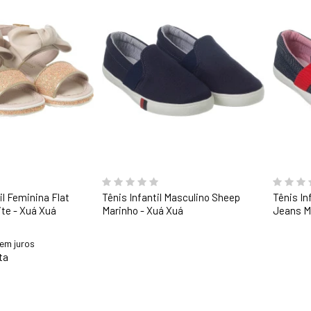
31
32
33
il Feminina Flat
Tênis Infantil Masculino Sheep
Tênis In
te - Xuá Xuá
Marinho - Xuá Xuá
Jeans M
em juros
ta