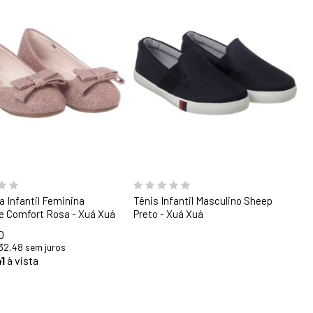
9
30
31
32
33
a Infantil Feminina
Tênis Infantil Masculino Sheep
e Comfort Rosa - Xuá Xuá
Preto - Xuá Xuá
0
32,48
sem juros
1
à vista