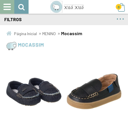
0
FILTROS
»
»
Mocassim
Página Inicial
MENINO
MOCASSIM
15
16
17
18
19
20