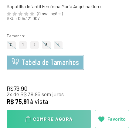
Sapatilha Infantil Feminina Maria Angelina Ouro
(0 avaliações)
SKU.: 005.121.007
Tamanho
0
1
2
3
4
Tabela de Tamanhos
R$79,90
2
x
de
R$ 39,95
sem juros
à vista
R$ 75,91
Favorito
COMPRE AGORA