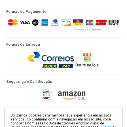
Formas de Pagamento
Formas de Entrega
Segurança e Certificação
Utilizamos cookies para melhorar sua experiência em nossos
Razão Social: XUA XUA PRODUTOS INFANTIS EIRELI | CNPJ:
serviços. Ao continuar com a navegação em nosso site, você
12.385.402.0001/30 | Rua: GUARANI, Nº 1878 | CEP: 16202-033 | Bairro:
concorda com essa Política de cookies e nosso Aviso de
JARDIM SÃO BRAZ | BIRIGUI - SP |
Mapa do site