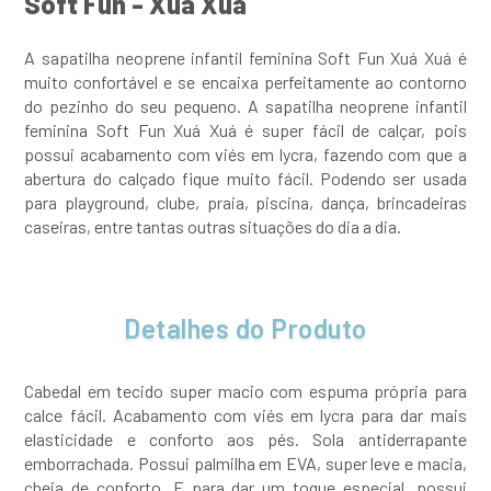
Soft Fun - Xuá Xuá
A sapatilha neoprene infantil feminina Soft Fun Xuá Xuá é
muito confortável e se encaixa perfeitamente ao contorno
do pezinho do seu pequeno. A sapatilha neoprene infantil
feminina Soft Fun Xuá Xuá é super fácil de calçar, pois
possui acabamento com viés em lycra, fazendo com que a
abertura do calçado fique muito fácil. Podendo ser usada
para playground, clube, praia, piscina, dança, brincadeiras
caseiras, entre tantas outras situações do dia a dia.
Detalhes do Produto
Cabedal em tecido super macio com espuma própria para
calce fácil. Acabamento com viés em lycra para dar mais
elasticidade e conforto aos pés. Sola antiderrapante
emborrachada. Possui palmilha em EVA, super leve e macia,
cheia de conforto. E para dar um toque especial, possui