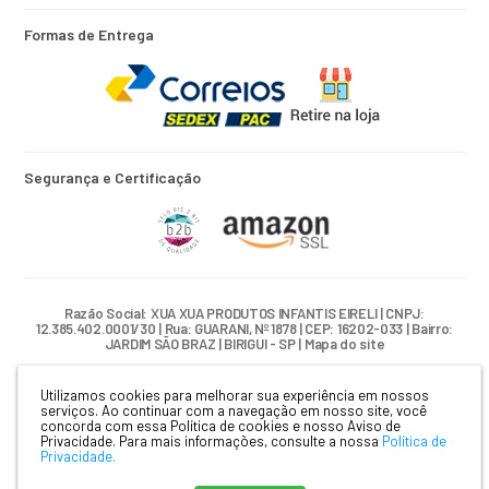
Formas de Entrega
Segurança e Certificação
Razão Social: XUA XUA PRODUTOS INFANTIS EIRELI | CNPJ:
12.385.402.0001/30 | Rua: GUARANI, Nº 1878 | CEP: 16202-033 | Bairro:
JARDIM SÃO BRAZ | BIRIGUI - SP |
Mapa do site
Utilizamos cookies para melhorar sua experiência em nossos
serviços. Ao continuar com a navegação em nosso site, você
concorda com essa Política de cookies e nosso Aviso de
Crie sua loja virtual
com a melhor empresa de e-commerce do
Privacidade.
Para mais informações, consulte a nossa
Política de
Brasil.
Privacidade.