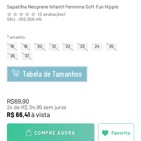
Sapatilha Neoprene Infantil Feminina Soft Fun Hippie
(0 avaliações)
SKU.: 055.056.415
Tamanho
18
19
20
21
22
23
24
25
26
27
Tabela de Tamanhos
R$69,90
2
x
de
R$ 34,95
sem juros
à vista
R$ 66,41
Favorito
COMPRE AGORA